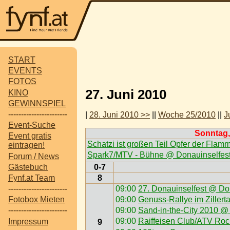
START
EVENTS
FOTOS
27. Juni 2010
KINO
GEWINNSPIEL
-----------------------
|
28. Juni 2010 >>
||
Woche 25/2010
||
J
Event-Suche
Sonntag,
Event gratis
Schatzi ist großen Teil Opfer der Flam
eintragen!
Spark7/MTV - Bühne @ Donauinselfes
Forum / News
Gästebuch
0-7
8
Fynf.at Team
09:00
27. Donauinselfest @ Do
-----------------------
09:00
Genuss-Rallye im Zillertal
Fotobox Mieten
09:00
Sand-in-the-City 2010 
-----------------------
09:00
Raiffeisen Club/ATV Rock
Impressum
9