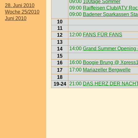
09:00
100tage Sommer
28. Juni 2010
09:00
Raiffeisen Club/ATV Rock
Woche 25/2010
09:00
Badener Sparkassen Stad
Juni 2010
10
11
12:00
FANS FÜR FANS
12
13
14:00
Grand Summer Opening 
14
15
16:00
Boogie Brung @ Xpress
16
17:00
Mariazeller Bergwelle
17
18
21:00
DAS HERZ DER NACHT - 
19-24