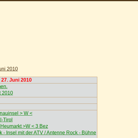
uni 2010
 27. Juni 2010
men.
t 2010
nauinsel > W <
-Tirol
@ Heumarkt >W < 3 Bez
 - Insel mit der ATV / Antenne Rock - Bühne