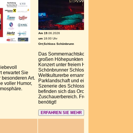
Am 19
.06.2026
um
18:00 Uhr
Ort;Schloss Schönbrunn
Das Sommernachtskonzert Schönbrunn zählt
großen Höhepunkten des philharmonischen 
Konzert unter freiem Himmel findet jährlich i
liebevoll
Schönbrunner Schlosspark statt, der von 
t erwartet Sie
Weltkulturerbe ernannt wurde. Inmitten der 
 besonderen Art.
Parklandschaft und eingerahmt von der auß
e voller Humor,
Szenerie des Schlosses Schönbrunn und der 
Atmosphäre.
befinden sich das Orchesterpodium und der
Zuschauerbereich. Freier Eintritt - es werden
benötigt!