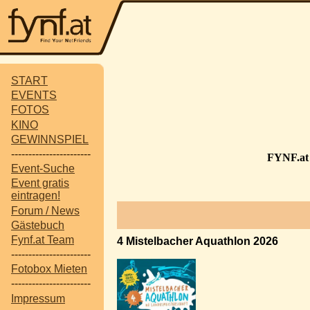
START
EVENTS
FOTOS
KINO
GEWINNSPIEL
-----------------------
FYNF.at 
Event-Suche
Event gratis
eintragen!
Forum / News
Gästebuch
Fynf.at Team
4 Mistelbacher Aquathlon 2026
-----------------------
Fotobox Mieten
-----------------------
Impressum