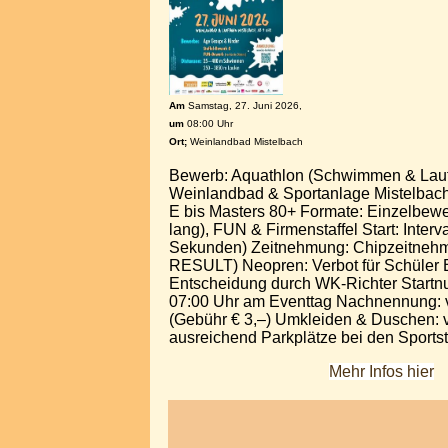
Am
Samstag, 27. Juni 2026,
um
08:00 Uhr
Ort;
Weinlandbad Mistelbach
Bewerb: Aquathlon (Schwimmen & Lauf
Weinlandbad & Sportanlage Mistelbach
E bis Masters 80+ Formate: Einzelbewer
lang), FUN & Firmenstaffel Start: Interva
Sekunden) Zeitnehmung: Chipzeitne
RESULT) Neopren: Verbot für Schüler 
Entscheidung durch WK-Richter Start
07:00 Uhr am Eventtag Nachnennung: v
(Gebühr € 3,–) Umkleiden & Duschen: 
ausreichend Parkplätze bei den Sportst
Mehr Infos hier