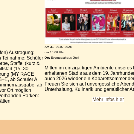
Am 31
29.07.2026
en) Austragung:
um
18:00 Uhr
 Teilnahme: Schüler
Ort;
Eventgasthaus Greil
be, Staffel (kurz &
Mitten im einzigartigen Ambiente unseres 
llstart (15–30
erhaltenen Stadls aus dem 19. Jahrhunder
hmung (MY RACE
auch 2026 wieder ein Kabarettsommer der
B–E, ab Schüler A
Freuen Sie sich auf unvergessliche Abend
nummernausgabe: ab
Unterhaltung, Kulinarik und gemütlicher 
or Ort möglich
vorhanden Parken:
Mehr Infos hier
ätten