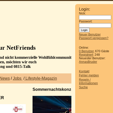
Login:
Nick:
Passwort:
Neuer Benutzer
Passwort vergessen?
ur NetFriends
Online:
0 Benutzer
, 670 Gäste
Registriert
: 248
 und nicht kommerzielle Wohlfühlcommunity.
Neuester Benutzer:
den, möchten wir euch
AnnasBruder
ung und 0815-Talk
Kontakt
Fehler melden
News
/
Jobs
/
Lifestyle-Magazin
Regeln /
Informationen
Suche
Sommernachtskonzert Schönbrunn
ER