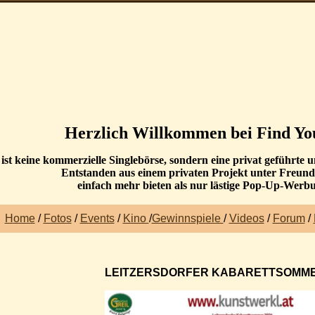
Herzlich Willkommen bei
Find Yo
ist keine kommerzielle Singlebörse, sondern eine privat geführte
Entstanden aus einem privaten Projekt unter Freun
einfach mehr bieten als nur lästige Pop-Up-Werb
H
ome
/
Fotos
/
Events
/
Kino
/
Gewinnspiele
/
Videos
/
Forum
/
LEITZERSDORFER KABARETTSOMM