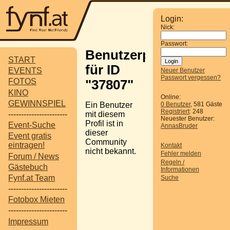
Login:
Nick:
Passwort:
Benutzerprofil
START
für ID
EVENTS
Neuer Benutzer
Passwort vergessen?
FOTOS
"37807"
KINO
Online:
GEWINNSPIEL
Ein Benutzer
0 Benutzer
, 581 Gäste
Registriert
: 248
-----------------------
mit diesem
Neuester Benutzer:
Profil ist in
Event-Suche
AnnasBruder
dieser
Event gratis
Community
eintragen!
Kontakt
nicht bekannt.
Fehler melden
Forum / News
Regeln /
Gästebuch
Informationen
Fynf.at Team
Suche
-----------------------
Fotobox Mieten
-----------------------
Impressum