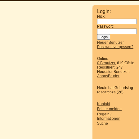
Login:
Nick:
Passwort:
Neuer Benutzer
Passwort vergessen?
Online:
0 Benutzer
, 619 Gäste
Registriert
: 247
Neuester Benutzer:
AnnasBruder
Heute hat Geburtstag:
roscarcoza
(26)
Kontakt
Fehler melden
Regeln /
Informationen
Suche