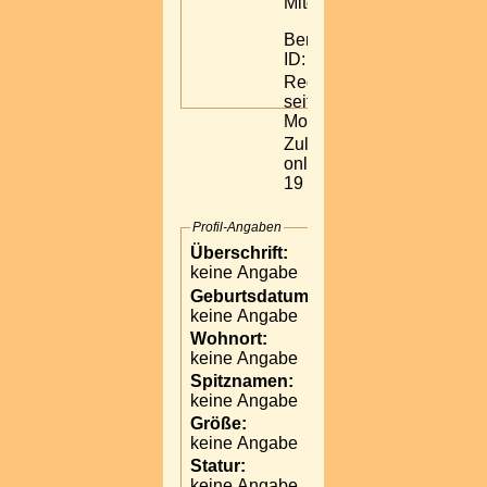
Mitglied
Benutzer-
ID: 37719
Registriert:
seit 20
Monaten
Zuletzt
online: vor
19 Monaten
Profil-Angaben
Überschrift:
Lieblingsfilm:
keine Angabe
keine Angabe
Geburtsdatum:
Lieblingsfarbe:
keine Angabe
keine Angabe
Wohnort:
Meine Vips:
keine Angabe
keine Angabe
Spitznamen:
Mein größter
keine Angabe
Wunsch:
keine Angabe
Größe:
keine Angabe
Homepage:
keine Angabe
Statur:
keine Angabe
ICQ / MSN: