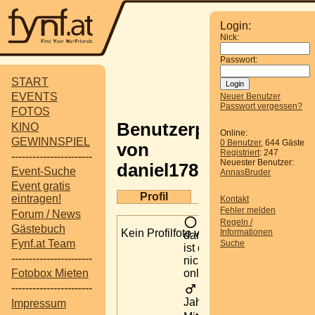
Login:
Nick:
Passwort:
START
EVENTS
Neuer Benutzer
Passwort vergessen?
FOTOS
Benutzerprofil
KINO
Online:
GEWINNSPIEL
0 Benutzer
, 644 Gäste
von
Registriert
: 247
-----------------------
Neuester Benutzer:
daniel1782
Event-Suche
AnnasBruder
Event gratis
Profil
eintragen!
Kontakt
Fehler melden
Forum / News
Regeln /
Gästebuch
Kein Profilfoto verfügbar
Informationen
daniel1782
Fynf.at Team
Suche
ist derzeit
-----------------------
nicht
online.
Fotobox Mieten
-----------------------
48
Jahre alt
Impressum