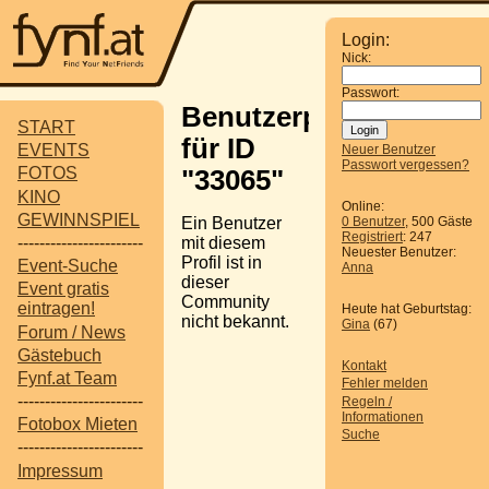
Login:
Nick:
Passwort:
Benutzerprofil
START
für ID
EVENTS
Neuer Benutzer
Passwort vergessen?
FOTOS
"33065"
KINO
Online:
GEWINNSPIEL
Ein Benutzer
0 Benutzer
, 500 Gäste
Registriert
: 247
-----------------------
mit diesem
Neuester Benutzer:
Profil ist in
Event-Suche
Anna
dieser
Event gratis
Community
eintragen!
Heute hat Geburtstag:
nicht bekannt.
Gina
(67)
Forum / News
Gästebuch
Kontakt
Fynf.at Team
Fehler melden
-----------------------
Regeln /
Informationen
Fotobox Mieten
Suche
-----------------------
Impressum