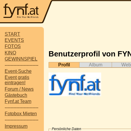
START
EVENTS
FOTOS
Benutzerprofil von FYN
KINO
GEWINNSPIEL
Profil
Album
Web
-----------------------
Event-Suche
Event gratis
eintragen!
Forum / News
Gästebuch
Fynf.at Team
-----------------------
Fotobox Mieten
-----------------------
Impressum
Persönliche Daten