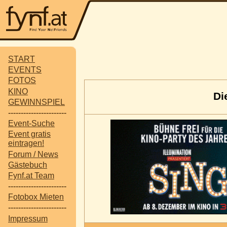
START
EVENTS
FOTOS
KINO
Di
GEWINNSPIEL
-----------------------
Event-Suche
Event gratis
eintragen!
Forum / News
Gästebuch
Fynf.at Team
-----------------------
Fotobox Mieten
-----------------------
Impressum