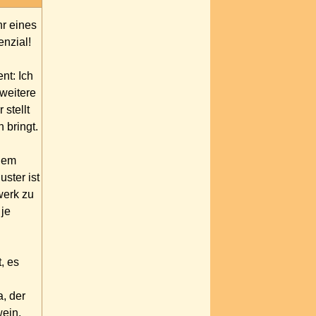
hr eines
enzial!
nt: Ich
weitere
stellt
 bringt.
 dem
ster ist
werk zu
 je
, es
a, der
wein,