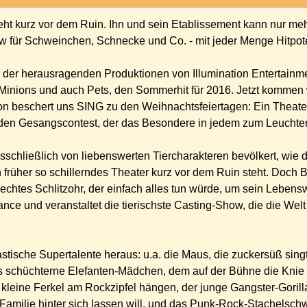
ht kurz vor dem Ruin. Ihn und sein Etablissement kann nur me
ow für Schweinchen, Schnecke und Co. - mit jeder Menge Hitpot
 der herausragenden Produktionen von Illumination Entertainme
e Minions und auch Pets, den Sommerhit für 2016. Jetzt kommen 
on beschert uns SING zu den Weihnachtsfeiertagen: Ein Theater 
nden Gesangscontest, der das Besondere in jedem zum Leuchten
sschließlich von liebenswerten Tiercharakteren bevölkert, wie
üher so schillerndes Theater kurz vor dem Ruin steht. Doch Bu
 echtes Schlitzohr, der einfach alles tun würde, um sein Lebens
ance und veranstaltet die tierischste Casting-Show, die die Welt
tische Supertalente heraus: u.a. die Maus, die zuckersüß singt
das schüchterne Elefanten-Mädchen, dem auf der Bühne die Knie
25 kleine Ferkel am Rockzipfel hängen, der junge Gangster-Gorill
Familie hinter sich lassen will, und das Punk-Rock-Stachelsch