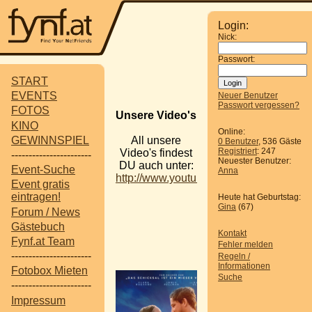
Login:
Nick:
Passwort:
START
EVENTS
Neuer Benutzer
Passwort vergessen?
FOTOS
Unsere Video's
KINO
Online:
GEWINNSPIEL
All unsere
0 Benutzer
, 536 Gäste
Registriert
: 247
Video's findest
-----------------------
Neuester Benutzer:
DU auch unter:
Event-Suche
Anna
http://www.youtube.com/user/FYNFat
Event gratis
eintragen!
Heute hat Geburtstag:
Gina
(67)
Forum / News
Gästebuch
Kontakt
Fynf.at Team
Fehler melden
Pres
-----------------------
Regeln /
Informationen
Fotobox Mieten
Suche
-----------------------
Impressum