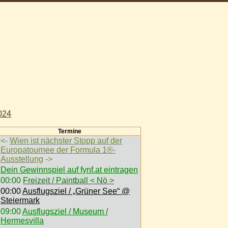
024
Termine
<-
Wien ist nächster Stopp auf der
Europatournee der Formula 1®-
Ausstellung
->
Dein Gewinnspiel auf fynf.at eintragen
00:00
Freizeit / Paintball < Nö >
00:00
Ausflugsziel / „Grüner See“ @
Steiermark
09:00
Ausflugsziel / Museum /
Hermesvilla