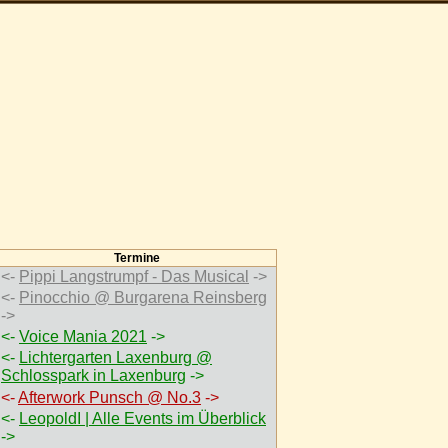
Termine
<-
Pippi Langstrumpf - Das Musical
->
<-
Pinocchio @ Burgarena Reinsberg
->
<-
Voice Mania 2021
->
<-
Lichtergarten Laxenburg @
Schlosspark in Laxenburg
->
<-
Afterwork Punsch @ No.3
->
<-
LeopoldI | Alle Events im Überblick
->