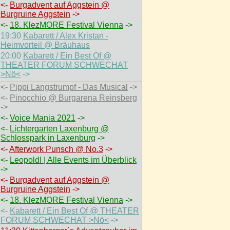
<-
Burgadvent auf Aggstein @
Burgruine Aggstein
->
<-
18. KlezMORE Festival Vienna
->
19:30
Kabarett / Alex Kristan -
Heimvorteil @ Bräuhaus
20:00
Kabarett / Ein Best Of @
THEATER FORUM SCHWECHAT
>Nö<
->
<-
Pippi Langstrumpf - Das Musical
->
<-
Pinocchio @ Burgarena Reinsberg
->
<-
Voice Mania 2021
->
<-
Lichtergarten Laxenburg @
Schlosspark in Laxenburg
->
<-
Afterwork Punsch @ No.3
->
<-
LeopoldI | Alle Events im Überblick
->
<-
Burgadvent auf Aggstein @
Burgruine Aggstein
->
<-
18. KlezMORE Festival Vienna
->
<-
Kabarett / Ein Best Of @ THEATER
FORUM SCHWECHAT >Nö<
->