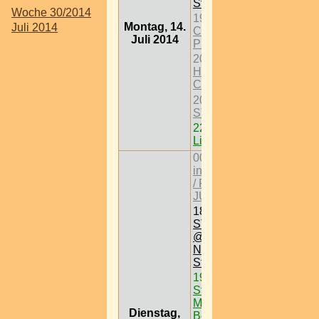
Stockerau
Woche 30/2014
19:30
A Christmas
Montag, 14.
Juli 2014
Carol im Theater im
Juli 2014
Prückl in Wien
20:00
Die Open
House Theatre
Company,
20:00
FESTSPIELE
STOCKERAU 2014
22:00
YG - My Krazy
Life Tour
00:00
Shakespeare
in the Park-Open Air
/ ROMEO UND
JULIA
18:00
FESTSPIELE
STOCKERAU 2014
@ Rathausplatz >
Nö < 2000
Stockerau
19:00
pokerroom @
Stehachterl -
Magazin > W > 1
Dienstag,
Bez.