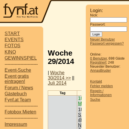
Login:
Nick:
Passwort:
START
EVENTS
Neuer Benutzer
Passwort vergessen?
FOTOS
Woche
KINO
Online:
GEWINNSPIEL
0 Benutzer
, 698 Gäste
29/2014
Registriert
: 248
-----------------------
Neuester Benutzer:
Event-Suche
AnnasBruder
|
Woche
Event gratis
30/2014 >>
||
eintragen!
Kontakt
Juli 2014
Fehler melden
Forum / News
Regeln /
Tag
Termine
Gästebuch
Informationen
18:00
Every F*****
Fynf.at Team
Suche
Monday
-----------------------
18:00
FESTSPIELE
Fotobox Mieten
STOCKERAU 2014
-----------------------
@ Rathausplatz >
Impressum
Nö < 2000