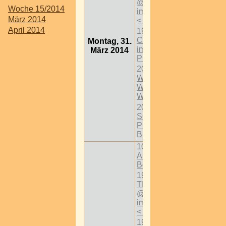
@ KIP - Kunst
Woche 15/2014
im Prückel > W
März 2014
< 1 Bez
April 2014
19:30
A
Christmas Carol
Montag, 31.
im Theater im
März 2014
Prückl in Wien
20:00
Heiße
Wienereien @
Weinhaus Sittl >
W < 16 Bez
20:00
Martin
SCHINAGL
PERCEPTION
BREAD
10:00
Ausstellung
Böse Dinge
19:30
THE
TIMEKEEPERS
@ KIP - Kunst
im Prückel > W
< 1 Bez
19:30
A