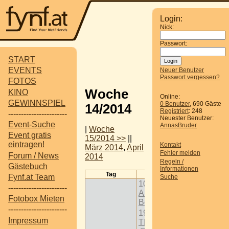
Login:
Nick:
Passwort:
START
EVENTS
Neuer Benutzer
Passwort vergessen?
FOTOS
Woche
KINO
Online:
GEWINNSPIEL
0 Benutzer
, 690 Gäste
14/2014
Registriert
: 248
-----------------------
Neuester Benutzer:
Event-Suche
AnnasBruder
|
Woche
Event gratis
15/2014 >>
||
eintragen!
Kontakt
März 2014
,
April
Fehler melden
Forum / News
2014
Regeln /
Gästebuch
Informationen
Tag
Termine
Fynf.at Team
Suche
10:00
-----------------------
Ausstellung
Fotobox Mieten
Böse Dinge
-----------------------
19:30
THE
Impressum
TIMEKEEPERS