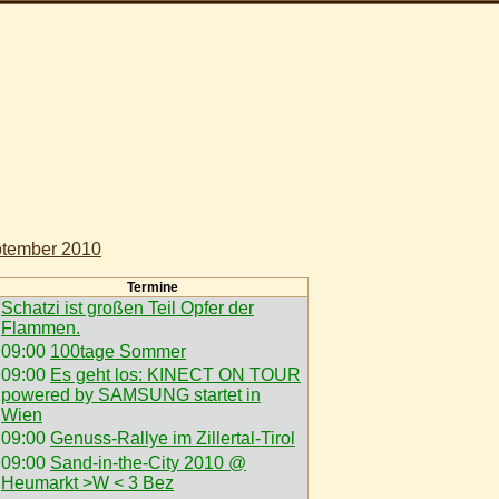
tember 2010
Termine
Schatzi ist großen Teil Opfer der
Flammen.
09:00
100tage Sommer
09:00
Es geht los: KINECT ON TOUR
powered by SAMSUNG startet in
Wien
09:00
Genuss-Rallye im Zillertal-Tirol
09:00
Sand-in-the-City 2010 @
Heumarkt >W < 3 Bez