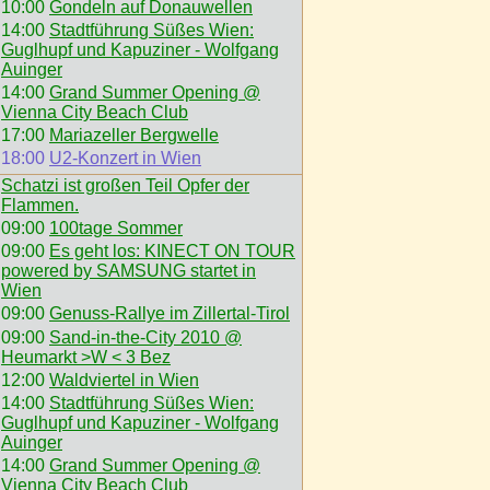
10:00
Gondeln auf Donauwellen
14:00
Stadtführung Süßes Wien:
Guglhupf und Kapuziner - Wolfgang
Auinger
14:00
Grand Summer Opening @
Vienna City Beach Club
17:00
Mariazeller Bergwelle
18:00
U2-Konzert in Wien
Schatzi ist großen Teil Opfer der
Flammen.
09:00
100tage Sommer
09:00
Es geht los: KINECT ON TOUR
powered by SAMSUNG startet in
Wien
09:00
Genuss-Rallye im Zillertal-Tirol
09:00
Sand-in-the-City 2010 @
Heumarkt >W < 3 Bez
12:00
Waldviertel in Wien
14:00
Stadtführung Süßes Wien:
Guglhupf und Kapuziner - Wolfgang
Auinger
14:00
Grand Summer Opening @
Vienna City Beach Club