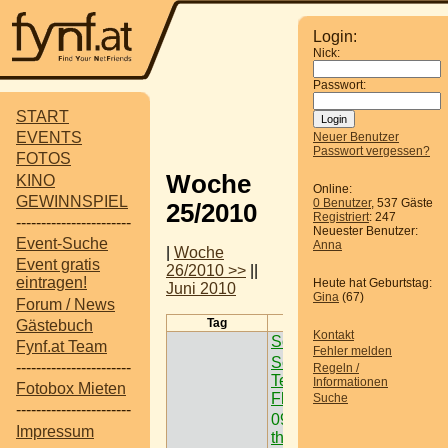
Login:
Nick:
Passwort:
START
EVENTS
Neuer Benutzer
Passwort vergessen?
FOTOS
Woche
KINO
Online:
GEWINNSPIEL
0 Benutzer
, 537 Gäste
25/2010
Registriert
: 247
-----------------------
Neuester Benutzer:
Event-Suche
Anna
|
Woche
Event gratis
26/2010 >>
||
eintragen!
Heute hat Geburtstag:
Juni 2010
Gina
(67)
Forum / News
Tag
Termine
Gästebuch
Kontakt
Sonnwendfeier
Fynf.at Team
Fehler melden
Schatzi ist großen
-----------------------
Regeln /
Teil Opfer der
Informationen
Fotobox Mieten
Flammen.
Suche
-----------------------
09:00
Sand-in-
Impressum
the-City 2010 @