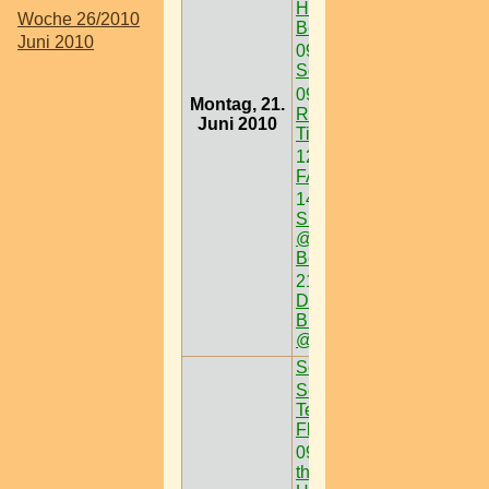
Heumarkt >W < 3
Woche 26/2010
Bez
Juni 2010
09:00
100tage
Sommer
09:00
Genuss-
Montag, 21.
Rallye im Zillertal-
Juni 2010
Tirol
12:00
FANS FÜR
FANS
14:00
Grand
Summer Opening
@ Vienna City
Beach Club
21:00
DAS HERZ
DER NACHT - 1st
Burlesque Club!
@ Moulin Rouge
Sonnwendfeier
Schatzi ist großen
Teil Opfer der
Flammen.
09:00
Sand-in-
the-City 2010 @