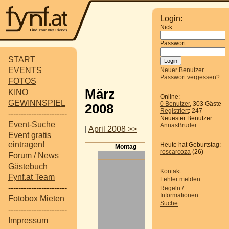
Login:
Nick:
Passwort:
START
EVENTS
Neuer Benutzer
Passwort vergessen?
FOTOS
März
KINO
Online:
GEWINNSPIEL
0 Benutzer
, 303 Gäste
2008
Registriert
: 247
-----------------------
Neuester Benutzer:
Event-Suche
AnnasBruder
|
April 2008 >>
Event gratis
eintragen!
Heute hat Geburtstag:
Montag
Dienstag
M
roscarcoza
(26)
Forum / News
Gästebuch
Kontakt
Fynf.at Team
Fehler melden
-----------------------
Regeln /
Informationen
Fotobox Mieten
Suche
-----------------------
Impressum