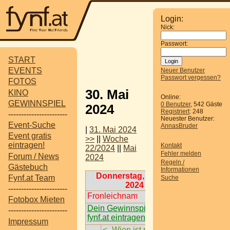
Login:
Nick:
Passwort:
START
EVENTS
Neuer Benutzer
Passwort vergessen?
FOTOS
30. Mai
KINO
Online:
GEWINNSPIEL
0 Benutzer
, 542 Gäste
2024
Registriert
: 248
-----------------------
Neuester Benutzer:
Event-Suche
AnnasBruder
|
31. Mai 2024
Event gratis
>>
||
Woche
eintragen!
Kontakt
22/2024
||
Mai
Fehler melden
Forum / News
2024
Regeln /
Gästebuch
Informationen
Donnerstag, 30. Mai
Fynf.at Team
Suche
2024
-----------------------
Fronleichnam
Fotobox Mieten
Dein Gewinnspiel auf
-----------------------
fynf.at eintragen
Impressum
<-
Wien ist nächster