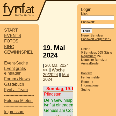
Login:
Nick:
Passwort:
START
EVENTS
Neuer Benutzer
Passwort vergessen?
FOTOS
19. Mai
KINO
Online:
GEWINNSPIEL
0 Benutzer
, 565 Gäste
2024
Registriert
: 248
-----------------------
Neuester Benutzer:
Event-Suche
AnnasBruder
|
20. Mai 2024
Event gratis
>>
||
Woche
eintragen!
Kontakt
20/2024
||
Mai
Fehler melden
Forum / News
2024
Regeln /
Gästebuch
Informationen
Sonntag, 19. Mai 2024
Fynf.at Team
Suche
Pfingsten
-----------------------
Dein Gewinnspiel auf
Fotobox Mieten
fynf.at eintragen
-----------------------
Genuss am Cobenzl
Impressum