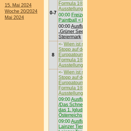
Formula 1®-
15. Mai 2024
Ausstellung
->
Woche 20/2024
0-7
00:00
Freizeit /
Mai 2024
Paintball < Nö >
00:00
Ausflugsziel /
„Grüner See“ @
Steiermark
<-
Wien ist nächster
Stopp auf der
Europatournee der
8
Formula 1®-
Ausstellung
->
<-
Wien ist nächster
Stopp auf der
Europatournee der
Formula 1®-
Ausstellung
->
09:00
Ausflugsziel
/Das Schneedorf -
das 1. Igludorf
Österreichs
09:00
Ausflugsziel /
Lainzer Tiergarten @