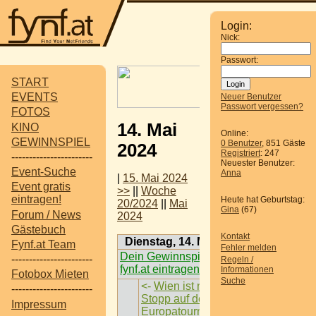
Login:
Nick:
Passwort:
START
EVENTS
Neuer Benutzer
Passwort vergessen?
FOTOS
14. Mai
KINO
Online:
GEWINNSPIEL
0 Benutzer
, 851 Gäste
2024
Registriert
: 247
-----------------------
Neuester Benutzer:
Event-Suche
Anna
|
15. Mai 2024
Event gratis
>>
||
Woche
eintragen!
Heute hat Geburtstag:
20/2024
||
Mai
Gina
(67)
Forum / News
2024
Gästebuch
Kontakt
Dienstag, 14. Mai 2024
Fynf.at Team
Fehler melden
Dein Gewinnspiel auf
-----------------------
Regeln /
fynf.at eintragen
Informationen
Fotobox Mieten
Suche
<-
Wien ist nächster
-----------------------
Stopp auf der
Impressum
Europatournee der