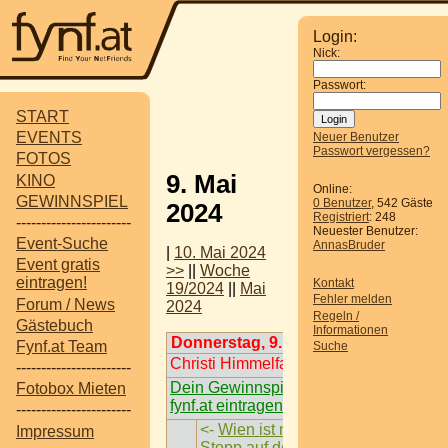
Login:
Nick:
Passwort:
START
EVENTS
Neuer Benutzer
Passwort vergessen?
FOTOS
9. Mai
KINO
Online:
GEWINNSPIEL
0 Benutzer
, 542 Gäste
2024
Registriert
: 248
-----------------------
Neuester Benutzer:
Event-Suche
AnnasBruder
|
10. Mai 2024
Event gratis
>>
||
Woche
eintragen!
Kontakt
19/2024
||
Mai
Fehler melden
Forum / News
2024
Regeln /
Gästebuch
Informationen
Donnerstag, 9. Mai 2024
Fynf.at Team
Suche
Christi Himmelfahrt
-----------------------
Dein Gewinnspiel auf
Fotobox Mieten
fynf.at eintragen
-----------------------
<-
Wien ist nächster
Impressum
Stopp auf der