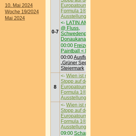
10. Mai 2024
Europatournee der
Formula 1®-
Woche 19/2024
Ausstellung
->
Mai 2024
<-
LATIN AM FLUSS
@ Fluss,
0-7
Schwedenplatz am
Donaukanal
00:00
Freizeit /
Paintball < Nö >
00:00
Ausflugsziel /
„Grüner See“ @
Steiermark
<-
Wien ist nächster
Stopp auf der
Europatournee der
8
Formula 1®-
Ausstellung
->
<-
Wien ist nächster
Stopp auf der
Europatournee der
Formula 1®-
Ausstellung
->
09:00
Schanigärten /