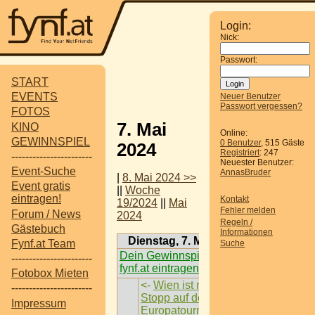
Login:
Nick:
Passwort:
START
EVENTS
Neuer Benutzer
Passwort vergessen?
FOTOS
7. Mai
KINO
Online:
GEWINNSPIEL
0 Benutzer
, 515 Gäste
2024
Registriert
: 247
-----------------------
Neuester Benutzer:
Event-Suche
AnnasBruder
|
8. Mai 2024 >>
Event gratis
||
Woche
eintragen!
Kontakt
19/2024
||
Mai
Fehler melden
Forum / News
2024
Regeln /
Gästebuch
Informationen
Dienstag, 7. Mai 2024
Fynf.at Team
Suche
Dein Gewinnspiel auf
-----------------------
fynf.at eintragen
Fotobox Mieten
<-
Wien ist nächster
-----------------------
Stopp auf der
Impressum
Europatournee der