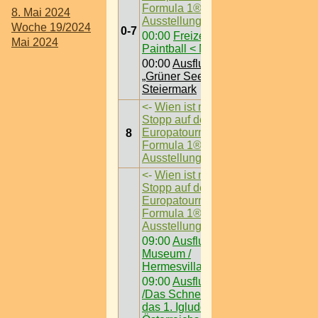
Formula 1®-
8. Mai 2024
Ausstellung
->
Woche 19/2024
0-7
00:00
Freizeit /
Mai 2024
Paintball < Nö >
00:00
Ausflugsziel /
„Grüner See“ @
Steiermark
<-
Wien ist nächster
Stopp auf der
Europatournee der
8
Formula 1®-
Ausstellung
->
<-
Wien ist nächster
Stopp auf der
Europatournee der
Formula 1®-
Ausstellung
->
09:00
Ausflugsziel /
Museum /
Hermesvilla
09:00
Ausflugsziel
/Das Schneedorf -
das 1. Igludorf