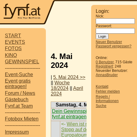
Login:
Nick:
Passwort:
START
EVENTS
Neuer Benutzer
Passwort vergessen?
FOTOS
4. Mai
KINO
Online:
GEWINNSPIEL
0 Benutzer
, 715 Gäste
2024
Registriert
: 248
-----------------------
Neuester Benutzer:
Event-Suche
AnnasBruder
|
5. Mai 2024 >>
Event gratis
||
Woche
eintragen!
Kontakt
18/2024
||
April
Fehler melden
Forum / News
2024
Regeln /
Gästebuch
Informationen
Samstag, 4. Mai 2024
Fynf.at Team
Suche
Dein Gewinnspiel auf
-----------------------
fynf.at eintragen
Fotobox Mieten
<-
Wien ist nächster
-----------------------
Stopp auf der
Impressum
Europatournee der