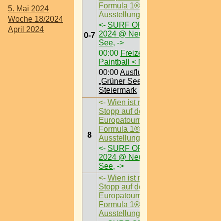
Formula 1®-
5. Mai 2024
Ausstellung
->
Woche 18/2024
<-
SURF OPENING
April 2024
2024 @ Neusiedl am
0-7
See,
->
00:00
Freizeit /
Paintball < Nö >
00:00
Ausflugsziel /
„Grüner See“ @
Steiermark
<-
Wien ist nächster
Stopp auf der
Europatournee der
Formula 1®-
8
Ausstellung
->
<-
SURF OPENING
2024 @ Neusiedl am
See,
->
<-
Wien ist nächster
Stopp auf der
Europatournee der
Formula 1®-
Ausstellung
->