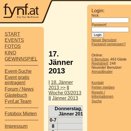
Login:
Nick:
Passwort:
START
EVENTS
Neuer Benutzer
Passwort vergessen?
FOTOS
17.
KINO
Online:
GEWINNSPIEL
0 Benutzer
, 463 Gäste
Jänner
Registriert
: 248
-----------------------
Neuester Benutzer:
2013
Event-Suche
AnnasBruder
Event gratis
|
18. Jänner
eintragen!
Kontakt
2013 >>
||
Fehler melden
Forum / News
Regeln /
Woche 03/2013
Gästebuch
Informationen
||
Jänner 2013
Fynf.at Team
Suche
-----------------------
Donnerstag, 17.
Fotobox Mieten
Jänner 2013
-----------------------
0-7
Impressum
8