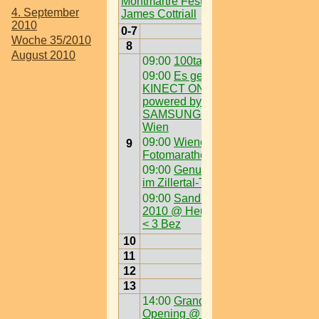
Montmartre Festival mit
4. September
James Cottriall
2010
0-7
Woche 35/2010
8
August 2010
09:00
100tage Sommer
09:00
Es geht los:
KINECT ON TOUR
powered by
SAMSUNG startet in
Wien
09:00
Wiener
9
Fotomarathon
09:00
Genuss-Rallye
im Zillertal-Tirol
09:00
Sand-in-the-City
2010 @ Heumarkt >W
< 3 Bez
10
11
12
13
14:00
Grand Summer
Opening @ Vienna