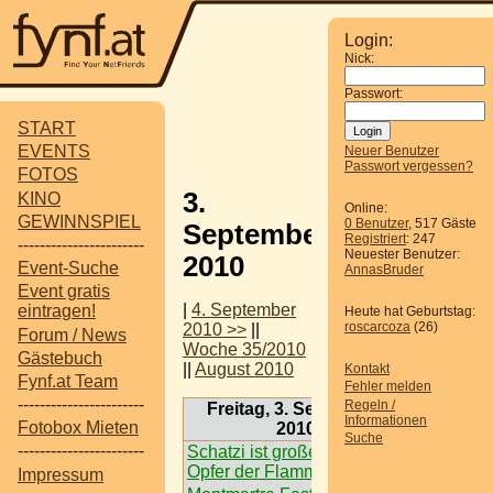
Login:
Nick:
Passwort:
START
EVENTS
Neuer Benutzer
Passwort vergessen?
FOTOS
3.
KINO
Online:
GEWINNSPIEL
0 Benutzer
, 517 Gäste
September
Registriert
: 247
-----------------------
Neuester Benutzer:
2010
Event-Suche
AnnasBruder
Event gratis
|
4. September
eintragen!
Heute hat Geburtstag:
roscarcoza
(26)
2010 >>
||
Forum / News
Woche 35/2010
Gästebuch
||
August 2010
Kontakt
Fynf.at Team
Fehler melden
-----------------------
Regeln /
Freitag, 3. September
Informationen
Fotobox Mieten
2010
Suche
-----------------------
Schatzi ist großen Teil
Opfer der Flammen.
Impressum