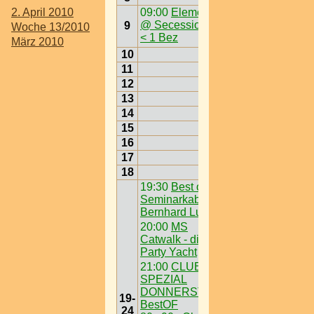
2. April 2010
09:00
Element6
@ Secession > W
9
Woche 13/2010
< 1 Bez
März 2010
10
11
12
13
14
15
16
17
18
19:30
Best of
Seminarkabarett"
Bernhard Ludwig
20:00
MS
Catwalk - die Ö3
Party Yacht
21:00
CLUB4
SPEZIAL
DONNERSTAG -
19-
BestOF
24