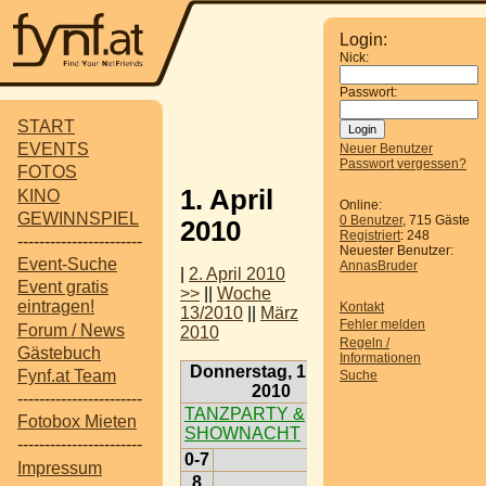
Login:
Nick:
Passwort:
START
EVENTS
Neuer Benutzer
Passwort vergessen?
FOTOS
1. April
KINO
Online:
GEWINNSPIEL
0 Benutzer
, 715 Gäste
2010
Registriert
: 248
-----------------------
Neuester Benutzer:
Event-Suche
AnnasBruder
|
2. April 2010
Event gratis
>>
||
Woche
eintragen!
Kontakt
13/2010
||
März
Fehler melden
Forum / News
2010
Regeln /
Gästebuch
Informationen
Donnerstag, 1. April
Fynf.at Team
Suche
2010
-----------------------
TANZPARTY &
Fotobox Mieten
SHOWNACHT
-----------------------
0-7
Impressum
8