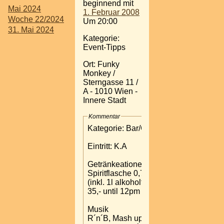
beginnend mit
Mai 2024
1. Februar 2008
Woche 22/2024
Um 20:00
31. Mai 2024
Kategorie:
Event-Tipps
Ort: Funky
Monkey /
Sterngasse 11 /
A - 1010 Wien -
Innere Stadt
Kommentar
Kategorie: Bar/Club
Eintritt: K.A
Getränkeationen:
Spiritflasche 0,7l
(inkl. 1l alkoholfrei) ¤
35,- until 12pm
Musik
R´n´B, Mash up Hits