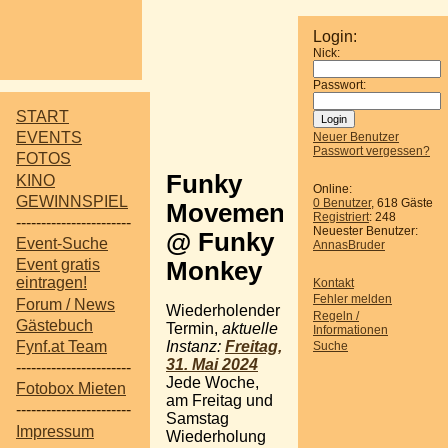
Login:
Nick:
Passwort:
START
EVENTS
Neuer Benutzer
Passwort vergessen?
FOTOS
Funky
KINO
Online:
GEWINNSPIEL
0 Benutzer
, 618 Gäste
Movement
Registriert
: 248
-----------------------
Neuester Benutzer:
@ Funky
Event-Suche
AnnasBruder
Event gratis
Monkey
eintragen!
Kontakt
Fehler melden
Forum / News
Wiederholender
Regeln /
Gästebuch
Termin,
aktuelle
Informationen
Instanz:
Freitag,
Fynf.at Team
Suche
31. Mai 2024
-----------------------
Jede Woche,
Fotobox Mieten
am Freitag und
-----------------------
Samstag
Impressum
Wiederholung