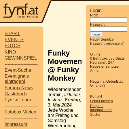
Login:
Nick:
Passwort:
START
EVENTS
Neuer Benutzer
Passwort vergessen?
FOTOS
Funky
KINO
Online:
GEWINNSPIEL
0 Benutzer
, 530 Gäste
Movement
Registriert
: 247
-----------------------
Neuester Benutzer:
@ Funky
Event-Suche
Anna
Event gratis
Monkey
eintragen!
Heute hat Geburtstag:
Gina
(67)
Forum / News
Wiederholender
Gästebuch
Termin,
aktuelle
Kontakt
Instanz:
Freitag,
Fynf.at Team
Fehler melden
3. Mai 2024
-----------------------
Regeln /
Jede Woche,
Informationen
Fotobox Mieten
Suche
am Freitag und
-----------------------
Samstag
Impressum
Wiederholung