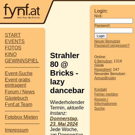
Login:
Nick:
Passwort:
START
EVENTS
Neuer Benutzer
Passwort vergessen?
FOTOS
Strahler
KINO
Online:
GEWINNSPIEL
0 Benutzer
, 1316
80 @
Gäste
-----------------------
Registriert
: 247
Bricks -
Event-Suche
Neuester Benutzer:
AnnasBruder
Event gratis
lazy
eintragen!
dancebar
Kontakt
Forum / News
Fehler melden
Gästebuch
Regeln /
Wiederholender
Informationen
Fynf.at Team
Termin,
aktuelle
Suche
-----------------------
Instanz:
Fotobox Mieten
Donnerstag,
-----------------------
23. Mai 2024
Jede Woche,
Impressum
am Donnerstag