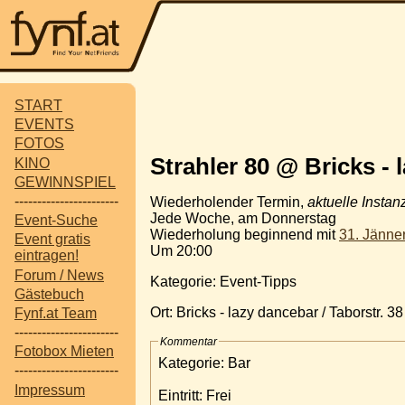
START
EVENTS
FOTOS
Strahler 80 @ Bricks - 
KINO
GEWINNSPIEL
-----------------------
Wiederholender Termin,
aktuelle Instan
Jede Woche, am Donnerstag
Event-Suche
Wiederholung beginnend mit
31. Jänne
Event gratis
Um 20:00
eintragen!
Forum / News
Kategorie: Event-Tipps
Gästebuch
Ort: Bricks - lazy dancebar / Taborstr. 3
Fynf.at Team
-----------------------
Kommentar
Fotobox Mieten
Kategorie: Bar
-----------------------
Impressum
Eintritt: Frei