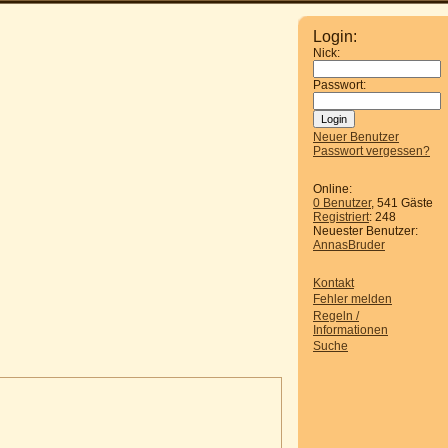
Login:
Nick:
Passwort:
Neuer Benutzer
Passwort vergessen?
Online:
0 Benutzer
, 541 Gäste
Registriert
: 248
Neuester Benutzer:
AnnasBruder
Kontakt
Fehler melden
Regeln /
Informationen
Suche