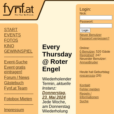
Login:
Nick:
Passwort:
START
EVENTS
Neuer Benutzer
Passwort vergessen?
FOTOS
Every
KINO
Online:
GEWINNSPIEL
0 Benutzer
, 520 Gäste
Thursday
Registriert
: 247
-----------------------
Neuester Benutzer:
@ Roter
Event-Suche
AnnasBruder
Event gratis
Engel
eintragen!
Heute hat Geburtstag:
roscarcoza
(26)
Forum / News
Wiederholender
Gästebuch
Termin,
aktuelle
Kontakt
Instanz:
Fynf.at Team
Fehler melden
Donnerstag,
-----------------------
Regeln /
23. Mai 2024
Informationen
Fotobox Mieten
Suche
Jede Woche,
-----------------------
am Donnerstag
Impressum
Wiederholung