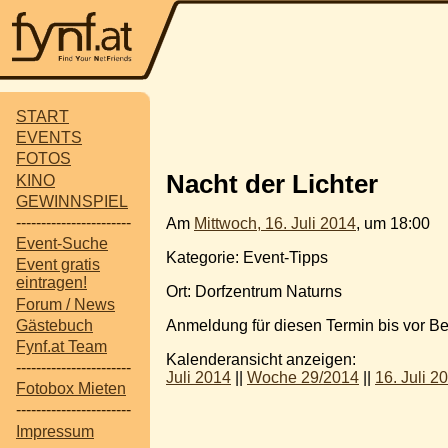
START
EVENTS
FOTOS
Nacht der Lichter
KINO
GEWINNSPIEL
-----------------------
Am
Mittwoch, 16. Juli 2014
, um 18:00
Event-Suche
Kategorie: Event-Tipps
Event gratis
eintragen!
Ort: Dorfzentrum Naturns
Forum / News
Gästebuch
Anmeldung für diesen Termin bis vor B
Fynf.at Team
Kalenderansicht anzeigen:
-----------------------
Juli 2014
||
Woche 29/2014
||
16. Juli 2
Fotobox Mieten
-----------------------
Impressum