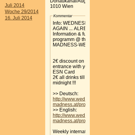
Donaukanal/Augartenbrücke
Juli 2014
1010 Wien
Woche 29/2014
Kommentar
16. Juli 2014
Info: WEDNESDAY ...
AGAIN ... ALREADY!
Information & full
programm @ the
MADNESS-WEBSITE.
2€ discount on the
entrance with your
ESN Card
2€ all drinks till
midnight !!!
>> Deutsch:
http://www.wednesday-
madness.at/programm
>> English:
http://www.wednesday-
madness.at/program
Weekly international