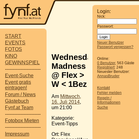
Login:
Nick:
Passwort:
START
EVENTS
Neuer Benutzer
Passwort vergessen?
FOTOS
Wednesday
KINO
Online:
GEWINNSPIEL
0 Benutzer
, 563 Gäste
Madness
Registriert
: 248
-----------------------
Neuester Benutzer:
@ Flex >
Event-Suche
AnnasBruder
Event gratis
W < 1Bez
eintragen!
Kontakt
Fehler melden
Forum / News
Am
Mittwoch,
Regeln /
Gästebuch
16. Juli 2014
,
Informationen
um 21:00
Fynf.at Team
Suche
-----------------------
Kategorie:
Fotobox Mieten
Event-Tipps
-----------------------
Impressum
Ort: Flex