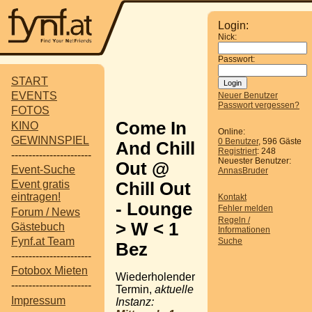
Login:
Nick:
Passwort:
START
EVENTS
Neuer Benutzer
Passwort vergessen?
FOTOS
Come In
KINO
Online:
GEWINNSPIEL
0 Benutzer
, 596 Gäste
And Chill
Registriert
: 248
-----------------------
Neuester Benutzer:
Out @
Event-Suche
AnnasBruder
Event gratis
Chill Out
eintragen!
Kontakt
- Lounge
Fehler melden
Forum / News
Regeln /
> W < 1
Gästebuch
Informationen
Fynf.at Team
Suche
Bez
-----------------------
Fotobox Mieten
Wiederholender
-----------------------
Termin,
aktuelle
Impressum
Instanz: