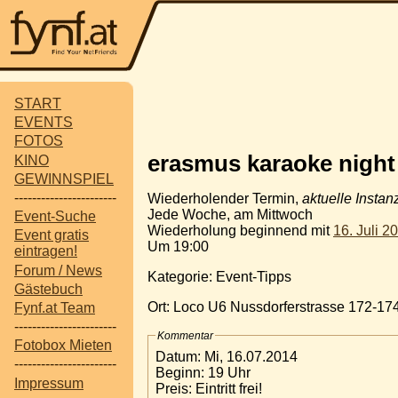
START
EVENTS
FOTOS
erasmus karaoke night
KINO
GEWINNSPIEL
-----------------------
Wiederholender Termin,
aktuelle Instan
Jede Woche, am Mittwoch
Event-Suche
Wiederholung beginnend mit
16. Juli 2
Event gratis
Um 19:00
eintragen!
Forum / News
Kategorie: Event-Tipps
Gästebuch
Ort: Loco U6 Nussdorferstrasse 172-1
Fynf.at Team
-----------------------
Kommentar
Fotobox Mieten
Datum: Mi, 16.07.2014
-----------------------
Beginn: 19 Uhr
Impressum
Preis: Eintritt frei!