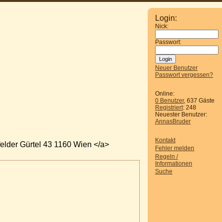
Login:
Nick:
Passwort:
Neuer Benutzer
Passwort vergessen?
Online:
0 Benutzer
, 637 Gäste
Registriert
: 248
Neuester Benutzer:
AnnasBruder
Kontakt
elder Gürtel 43 1160 Wien </a>
Fehler melden
Regeln /
Informationen
Suche