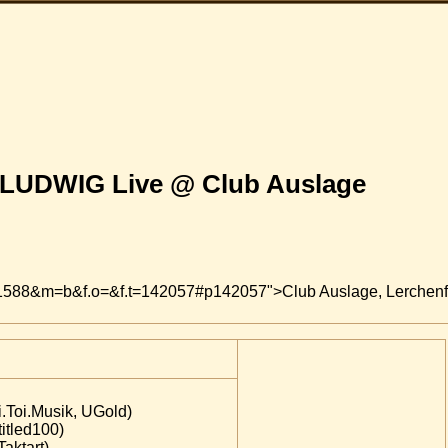
N LUDWIG Live @ Club Auslage
&i=1588&m=b&f.o=&f.t=142057#p142057">Club Auslage, Lerchenf
.Toi.Musik, UGold)
tled100)
ktart)