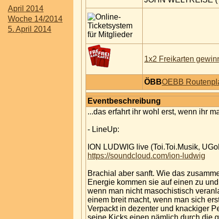
April 2014
Woche 14/2014
5. April 2014
1x2 Freikarten gewin
ÖBB
OEBB Routenpl
Eventbeschreibung
...das erfahrt ihr wohl erst, wenn ihr m
- LineUp:
ION LUDWIG live (Toi.Toi.Musik, UGo
https://soundcloud.com/ion-ludwig
Brachial aber sanft. Wie das zusamme
Energie kommen sie auf einen zu und
wenn man nicht masochistisch veranlag
einem breit macht, wenn man sich erst
Verpackt in dezenter und knackiger Pe
seine Kicks einen nämlich durch die 