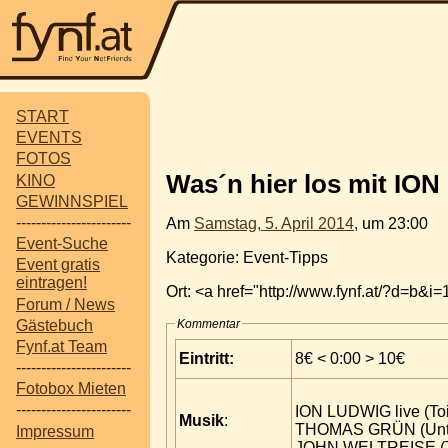
START
EVENTS
FOTOS
Was´n hier los mit IO
KINO
GEWINNSPIEL
-----------------------
Am
Samstag, 5. April 2014
, um 23:00
Event-Suche
Kategorie: Event-Tipps
Event gratis
eintragen!
Ort: <a href="http://www.fynf.at/?d=b
Forum / News
Gästebuch
Kommentar
Fynf.at Team
Eintritt:
8€ < 0:00 > 10€
-----------------------
Fotobox Mieten
-----------------------
ION LUDWIG live (Toi
Musik
:
THOMAS GRÜN (Unti
Impressum
JOHN WELTREISE (Ta