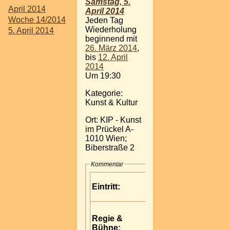
Samstag, 5.
April 2014
April 2014
Woche 14/2014
Jeden Tag
Wiederholung
5. April 2014
beginnend mit
26. März 2014
,
bis
12. April
2014
Um 19:30
Kategorie:
Kunst & Kultur
Ort: KIP - Kunst
im Prückel A-
1010 Wien;
Biberstraße 2
Kommentar
Karten: € 22,--
Eintritt:
Erm: € 20,-- (UN Org.,TEA) / € 17,-- (Senioren) / € 14,--
(Studenten)
Regie &
Robert G. NEUMAYR
Bühne: