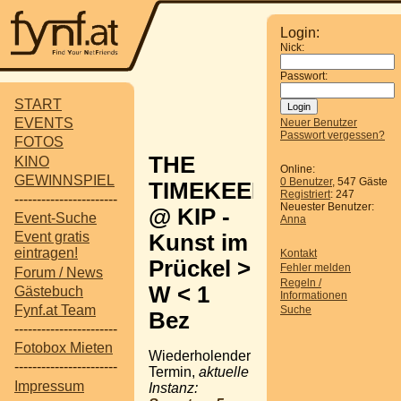
Login:
Nick:
Passwort:
START
EVENTS
Neuer Benutzer
Passwort vergessen?
FOTOS
THE
KINO
Online:
GEWINNSPIEL
0 Benutzer
, 547 Gäste
TIMEKEEPERS
Registriert
: 247
-----------------------
Neuester Benutzer:
@ KIP -
Event-Suche
Anna
Event gratis
Kunst im
eintragen!
Kontakt
Prückel >
Fehler melden
Forum / News
Regeln /
W < 1
Gästebuch
Informationen
Fynf.at Team
Suche
Bez
-----------------------
Fotobox Mieten
Wiederholender
-----------------------
Termin,
aktuelle
Impressum
Instanz: