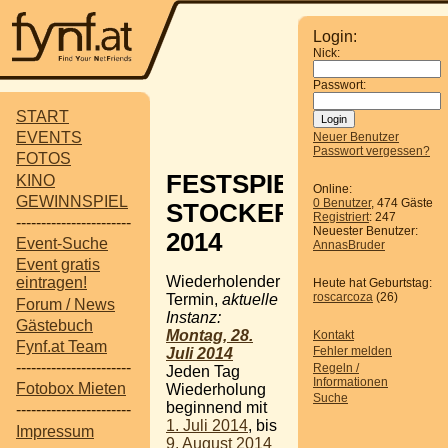
Login:
Nick:
Passwort:
START
EVENTS
Neuer Benutzer
Passwort vergessen?
FOTOS
FESTSPIELE
KINO
Online:
GEWINNSPIEL
0 Benutzer
, 474 Gäste
STOCKERAU
Registriert
: 247
-----------------------
Neuester Benutzer:
2014
Event-Suche
AnnasBruder
Event gratis
Wiederholender
eintragen!
Heute hat Geburtstag:
roscarcoza
(26)
Termin,
aktuelle
Forum / News
Instanz:
Gästebuch
Montag, 28.
Kontakt
Fynf.at Team
Fehler melden
Juli 2014
-----------------------
Regeln /
Jeden Tag
Informationen
Fotobox Mieten
Wiederholung
Suche
beginnend mit
-----------------------
1. Juli 2014
, bis
Impressum
9. August 2014