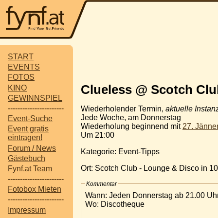
START
EVENTS
FOTOS
Clueless @ Scotch Clu
KINO
GEWINNSPIEL
-----------------------
Wiederholender Termin,
aktuelle Instan
Jede Woche, am Donnerstag
Event-Suche
Wiederholung beginnend mit
27. Jänne
Event gratis
Um 21:00
eintragen!
Forum / News
Kategorie: Event-Tipps
Gästebuch
Ort: Scotch Club - Lounge & Disco in 1
Fynf.at Team
-----------------------
Kommentar
Fotobox Mieten
Wann: Jeden Donnerstag ab 21.00 Uh
-----------------------
Wo: Discotheque
Impressum