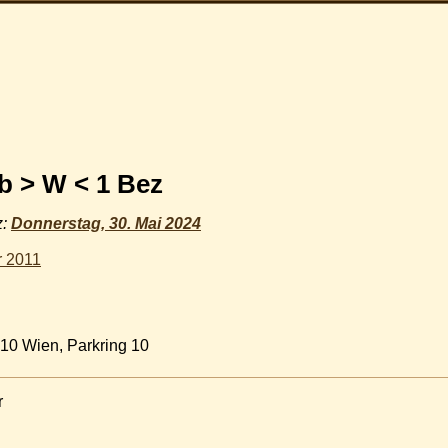
b > W < 1 Bez
z:
Donnerstag, 30. Mai 2024
r 2011
010 Wien, Parkring 10
r