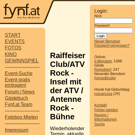
Login:
Nick:
Passwort:
START
EVENTS
Neuer Benutzer
Passwort vergessen?
FOTOS
Raiffeisen
KINO
Online:
GEWINNSPIEL
0 Benutzer
, 1086
Club/ATV
Gäste
-----------------------
Registriert
: 247
Rock -
Event-Suche
Neuester Benutzer:
AnnasBruder
Event gratis
Insel mit
eintragen!
der ATV /
Heute hat Geburtstag:
Forum / News
roscarcoza
(26)
Antenne
Gästebuch
Fynf.at Team
Kontakt
Rock -
Fehler melden
-----------------------
Bühne
Regeln /
Fotobox Mieten
Informationen
-----------------------
Suche
Wiederholender
Impressum
Termin,
aktuelle