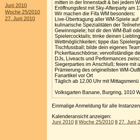
mitten in der Innenstadt & bei jedem W
Juni 2010
Eröffnungsfest mit Sky-Afterparty am 1
Woche 25/2010
Wir machen die Fifa WM besonders:
27. Juni 2010
Live-Übertragung aller WM-Spiele auf 
kulinarische Spezialitäten der Teilne
Gewinnspiele; hol dir den WM-Ball o
Spielercocktails; trinke deinen Lieblin
Wettmöglichkeiten; tippe das Spieler
Tischfussball; bilde dein eigenes Tea
Pickerltauschbörse; vervollständige d
DJs, Liveacts und Performances zwis
Siegerparties im Anschluß; feiere mit
Prämierung des originellsten WM-Outf
Fanartikel vor Ort
Täglich ab 12.00 Uhr mit Mittagsmen
Volksgarten Banane, Burgring, 1010 
Einmalige Anmeldung für alle Instanzen
Kalenderansicht anzeigen:
Juni 2010
||
Woche 25/2010
||
27. Juni 