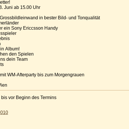
etter!
3. Juni ab 15.00 Uhr
Grossbildleinwand in bester Bild- und Tonqualität
hmerländer
der ein Sony Ericcsson Handy
gsspieler
gebnis
m
ein Album!
chen den Spielen
 uns dein Team
its
ü mit WM-Afterparty bis zum Morgengrauen
Wien
 bis vor Beginn des Termins
2010