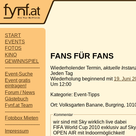
START
EVENTS
FOTOS
FANS FÜR FANS
KINO
GEWINNSPIEL
-----------------------
Wiederholender Termin,
aktuelle Instan
Jeden Tag
Event-Suche
Wiederholung beginnend mit
19. Juni 
Event gratis
Um 12:00
eintragen!
Forum / News
Kategorie: Event-Tipps
Gästebuch
Ort: Volksgarten Banane, Burgring, 10
Fynf.at Team
-----------------------
Kommentar
Fotobox Mieten
wir sind mit Sky wirklich live dabei
-----------------------
FIFA World Cup 2010 exklusiv auf Sky
Impressum
OPEN AIR mit Indoormöglichkeit!