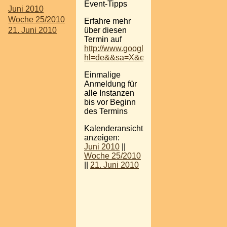
Event-Tipps
Juni 2010
Woche 25/2010
Erfahre mehr
über diesen
21. Juni 2010
Termin auf
http://www.google.at/search?
hl=de&&sa=X&ei=_bUPTPq_NpqSOIf8
Einmalige
Anmeldung für
alle Instanzen
bis vor Beginn
des Termins
Kalenderansicht
anzeigen:
Juni 2010
||
Woche 25/2010
||
21. Juni 2010