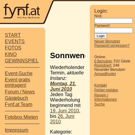
Login:
Nick:
Passwort:
START
EVENTS
Neuer Benutzer
Passwort vergessen?
FOTOS
Sonnwendfeier
KINO
Online:
GEWINNSPIEL
0 Benutzer
, 532 Gäste
Registriert
: 248
-----------------------
Wiederholender
Neuester Benutzer:
Termin,
aktuelle
Event-Suche
AnnasBruder
Instanz:
Event gratis
Montag, 21.
eintragen!
Kontakt
Juni 2010
Fehler melden
Forum / News
Jeden Tag
Regeln /
Gästebuch
Informationen
Wiederholung
Fynf.at Team
Suche
beginnend mit
19. Juni 2010
,
-----------------------
bis
26. Juni
Fotobox Mieten
2010
-----------------------
Impressum
Kategorie: