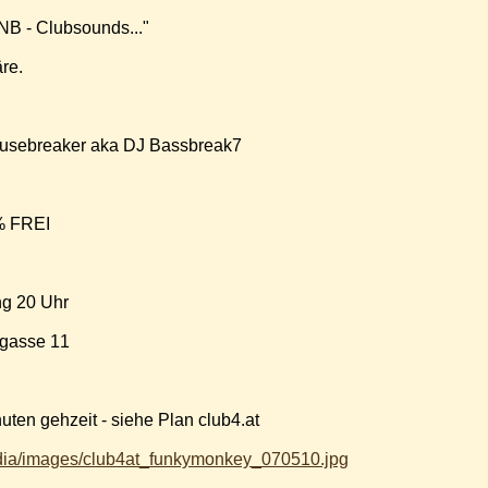
B - Clubsounds..."
re.
Housebreaker aka DJ Bassbreak7
0% FREI
ng 20 Uhr
ngasse 11
uten gehzeit - siehe Plan club4.at
edia/images/club4at_funkymonkey_070510.jpg