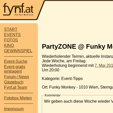
START
EVENTS
FOTOS
PartyZONE @ Funky Mo
KINO
GEWINNSPIEL
-----------------------
Wiederholender Termin,
aktuelle Instan
Jede Woche, am Freitag
Event-Suche
Wiederholung beginnend mit
7. Mai 20
Event gratis
Um 20:00
eintragen!
Forum / News
Kategorie: Event-Tipps
Gästebuch
Ort: Funky Monkey - 1010 Wien, Sterng
Fynf.at Team
-----------------------
Kommentar
Fotobox Mieten
Wir geben auch diese Woche wieder
-----------------------
Impressum