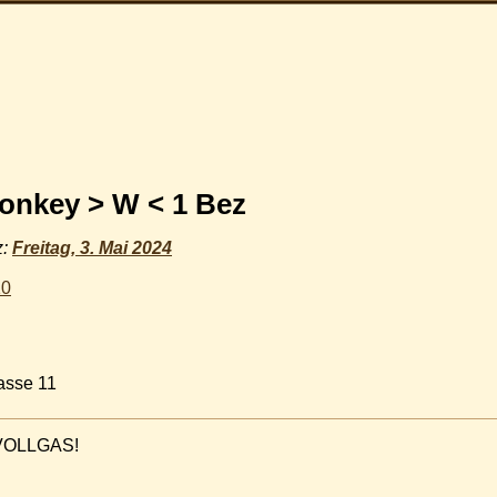
nkey > W < 1 Bez
z:
Freitag, 3. Mai 2024
10
asse 11
 VOLLGAS!