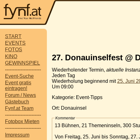
START
EVENTS
FOTOS
27. Donauinselfest @ 
KINO
GEWINNSPIEL
-----------------------
Wiederholender Termin,
aktuelle Instan
Jeden Tag
Event-Suche
Wiederholung beginnend mit
25. Juni 
Event gratis
Um 09:00
eintragen!
Forum / News
Kategorie: Event-Tipps
Gästebuch
Ort: Donauinsel
Fynf.at Team
-----------------------
Kommentar
Fotobox Mieten
13 Bühnen, 21 Themeninseln, 300 S
-----------------------
Impressum
Von Freitag, 25. Juni bis Sonntag, 27. 