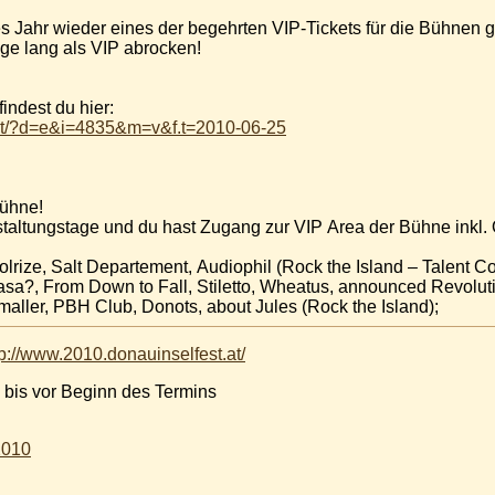
s Jahr wieder eines der begehrten VIP-Tickets für die Bühnen 
age lang als VIP abrocken!
indest du hier:
.at/?d=e&i=4835&m=v&f.t=2010-06-25
bühne!
anstaltungstage und du hast Zugang zur VIP Area der Bühne inkl
Solrize, Salt Departement, Audiophil (Rock the Island – Talent Co
a?, From Down to Fall, Stiletto, Wheatus, announced Revolutio
aller, PBH Club, Donots, about Jules (Rock the Island);
tp://www.2010.donauinselfest.at/
 bis vor Beginn des Termins
2010