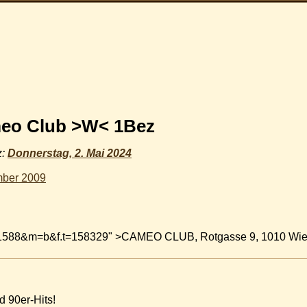
eo Club >W< 1Bez
z:
Donnerstag, 2. Mai 2024
mber 2009
b&i=1588&m=b&f.t=158329" >CAMEO CLUB, Rotgasse 9, 1010 Wi
nd 90er-Hits!