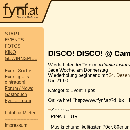
START
EVENTS
FOTOS
DISCO! DISCO! @ Cam
KINO
GEWINNSPIEL
-----------------------
Wiederholender Termin,
aktuelle Instan
Jede Woche, am Donnerstag
Event-Suche
Wiederholung beginnend mit
24. Deze
Event gratis
Um 21:00
eintragen!
Forum / News
Kategorie: Event-Tipps
Gästebuch
Ort: <a href="http://www.fynf.at/?d=
Fynf.at Team
-----------------------
Kommentar
Fotobox Mieten
Preis: 6 EUR
-----------------------
Impressum
Musikrichtung: kultigsten 70er, 80er u