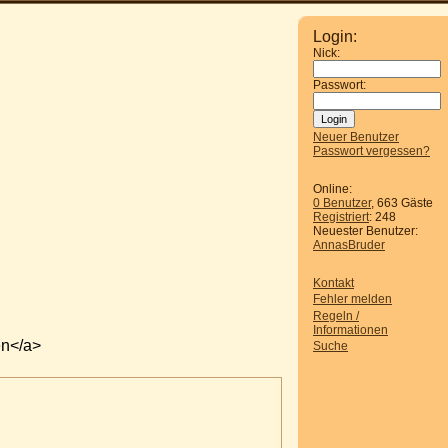
Login:
Nick:
Passwort:
Neuer Benutzer
Passwort vergessen?
Online:
0 Benutzer
, 663 Gäste
Registriert
: 248
Neuester Benutzer:
AnnasBruder
Kontakt
Fehler melden
Regeln /
Informationen
en</a>
Suche