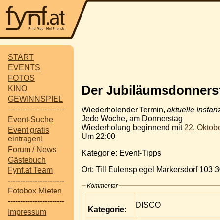
START
EVENTS
FOTOS
Der Jubiläumsdonnerst
KINO
GEWINNSPIEL
-----------------------
Wiederholender Termin,
aktuelle Instan
Jede Woche, am Donnerstag
Event-Suche
Wiederholung beginnend mit
22. Oktob
Event gratis
Um 22:00
eintragen!
Forum / News
Kategorie: Event-Tipps
Gästebuch
Ort: Till Eulenspiegel Markersdorf 103
Fynf.at Team
-----------------------
Kommentar
Fotobox Mieten
-----------------------
DISCO
Kategorie
:
Impressum