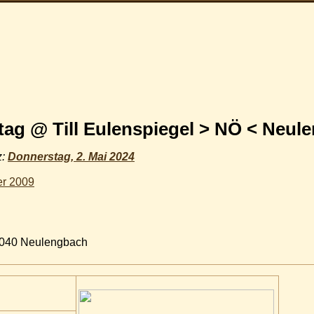
ag @ Till Eulenspiegel > NÖ < Neul
z:
Donnerstag, 2. Mai 2024
er 2009
 3040 Neulengbach