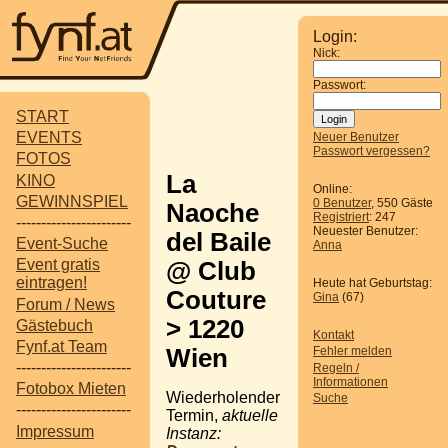
Login:
Nick:
Passwort:
START
EVENTS
Neuer Benutzer
Passwort vergessen?
FOTOS
La
KINO
Online:
GEWINNSPIEL
0 Benutzer
, 550 Gäste
Naoche
Registriert
: 247
-----------------------
Neuester Benutzer:
del Baile
Event-Suche
Anna
Event gratis
@ Club
eintragen!
Heute hat Geburtstag:
Couture
Gina
(67)
Forum / News
> 1220
Gästebuch
Kontakt
Fynf.at Team
Wien
Fehler melden
-----------------------
Regeln /
Informationen
Fotobox Mieten
Wiederholender
Suche
-----------------------
Termin,
aktuelle
Impressum
Instanz: