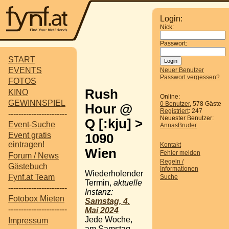
Login:
Nick:
Passwort:
START
EVENTS
Neuer Benutzer
Passwort vergessen?
FOTOS
Rush
KINO
Online:
GEWINNSPIEL
0 Benutzer
, 578 Gäste
Hour @
Registriert
: 247
-----------------------
Neuester Benutzer:
Q [:kju] >
Event-Suche
AnnasBruder
Event gratis
1090
eintragen!
Kontakt
Wien
Fehler melden
Forum / News
Regeln /
Gästebuch
Informationen
Wiederholender
Fynf.at Team
Suche
Termin,
aktuelle
-----------------------
Instanz:
Fotobox Mieten
Samstag, 4.
-----------------------
Mai 2024
Jede Woche,
Impressum
am Samstag