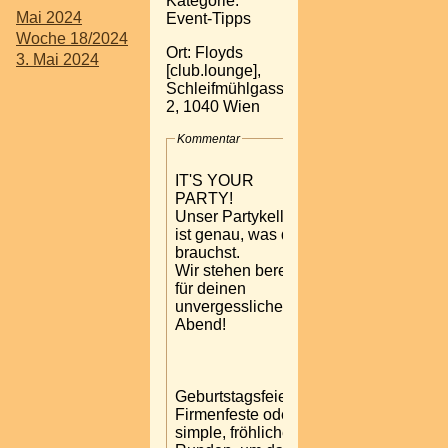
Kategorie:
Mai 2024
Event-Tipps
Woche 18/2024
Ort: Floyds
3. Mai 2024
[club.lounge],
Schleifmühlgasse
2, 1040 Wien
Kommentar
IT'S YOUR
PARTY!
Unser Partykeller
ist genau, was du
brauchst.
Wir stehen bereit
für deinen
unvergesslichen
Abend!
Geburtstagsfeiern,
Firmenfeste oder
simple, fröhliche