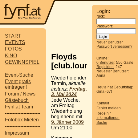
Login:
Nick:
Passwort:
START
EVENTS
Neuer Benutzer
Passwort vergessen?
FOTOS
Floyds
KINO
Online:
GEWINNSPIEL
0 Benutzer
, 556 Gäste
[club.lounge]
Registriert
: 247
-----------------------
Neuester Benutzer:
Event-Suche
Anna
Wiederholender
Event gratis
Termin,
aktuelle
eintragen!
Heute hat Geburtstag:
Instanz:
Freitag,
Gina
(67)
Forum / News
3. Mai 2024
Jede Woche,
Gästebuch
Kontakt
am Freitag
Fynf.at Team
Fehler melden
Wiederholung
-----------------------
Regeln /
beginnend mit
Informationen
Fotobox Mieten
9. Jänner 2009
Suche
-----------------------
Um 21:00
Impressum