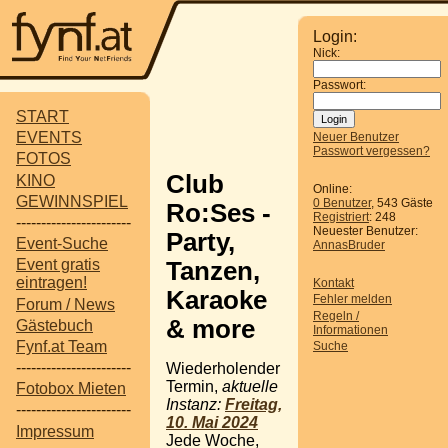
Login:
Nick:
Passwort:
START
EVENTS
Neuer Benutzer
Passwort vergessen?
FOTOS
Club
KINO
Online:
GEWINNSPIEL
0 Benutzer
, 543 Gäste
Ro:Ses -
Registriert
: 248
-----------------------
Neuester Benutzer:
Party,
Event-Suche
AnnasBruder
Event gratis
Tanzen,
eintragen!
Kontakt
Karaoke
Fehler melden
Forum / News
Regeln /
& more
Gästebuch
Informationen
Fynf.at Team
Suche
-----------------------
Wiederholender
Termin,
aktuelle
Fotobox Mieten
Instanz:
Freitag,
-----------------------
10. Mai 2024
Impressum
Jede Woche,