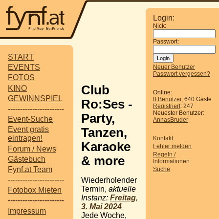
Login:
Nick:
Passwort:
START
EVENTS
Neuer Benutzer
Passwort vergessen?
FOTOS
Club
KINO
Online:
GEWINNSPIEL
0 Benutzer
, 640 Gäste
Ro:Ses -
Registriert
: 247
-----------------------
Neuester Benutzer:
Party,
Event-Suche
AnnasBruder
Event gratis
Tanzen,
eintragen!
Kontakt
Karaoke
Fehler melden
Forum / News
Regeln /
& more
Gästebuch
Informationen
Fynf.at Team
Suche
-----------------------
Wiederholender
Termin,
aktuelle
Fotobox Mieten
Instanz:
Freitag,
-----------------------
3. Mai 2024
Impressum
Jede Woche,